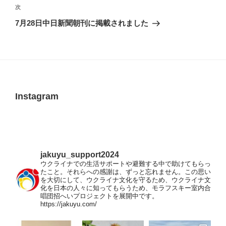
ビ
稿
次
次
ゲ
の
7月28日中日新聞朝刊に掲載されました
投
ー
稿
シ
ョ
ン
Instagram
jakuyu_support2024
ウクライナでの生活サポートや避難する中で助けてもらっ
たこと。それらへの感謝は、ずっと忘れません。この思い
を大切にして、ウクライナ文化を守るため、ウクライナ文
化を日本の人々に知ってもらうため、モラフスキー室内合
唱団招へいプロジェクトを展開中です。
https://jakuyu.com/