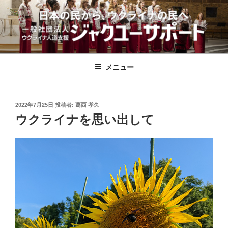
コ
ン
テ
ン
一般社団法人ウクライナ人道支援ジ
ツ
ャクユーサポート｜愛知県安城市
へ
メニュー
ス
キ
ッ
投
2022年7月25日
投稿者:
葛西 孝久
稿
プ
ウクライナを思い出して
日: