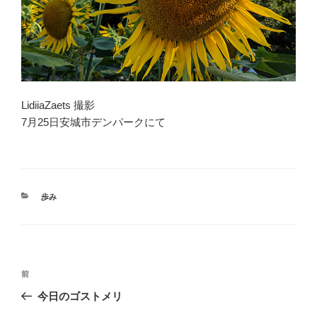
LidiiaZaets 撮影
7月25日安城市デンパークにて
カ
歩み
テ
ゴ
リ
ー
投
前
前
稿
の
今日のゴストメリ
ナ
投