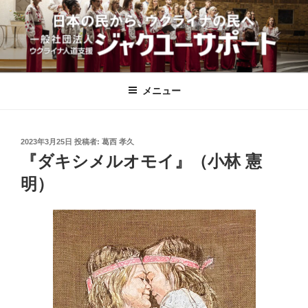
コ
ン
テ
ン
一般社団法人ウクライナ人道支援ジ
ツ
ャクユーサポート｜愛知県安城市
へ
メニュー
ス
キ
ッ
投
2023年3月25日
投稿者:
葛西 孝久
稿
プ
『ダキシメルオモイ』（小林 憲
日:
明）