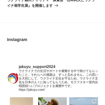
投
ー
イナ画学生展』を開催します
稿
シ
ョ
ン
Instagram
jakuyu_support2024
ウクライナでの生活サポートや避難する中で助けてもらっ
たこと。それらへの感謝は、ずっと忘れません。この思い
を大切にして、ウクライナ文化を守るため、ウクライナ文
化を日本の人々に知ってもらうため、モラフスキー室内合
唱団招へいプロジェクトを展開中です。
https://jakuyu.com/