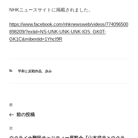
NHKニュースサイトに掲載されました。
https://www.facebook.com/nhknewsweb/videos/774096500
898209/?extid=NS-UNK-UNK-UNK-IOS_GK0T-
GK1C&mibextid=1YhcI9R
カ
平和と反戦作品
、
歩み
テ
ゴ
リ
ー
投
前
前
稿
の
前の投稿
ナ
投
ビ
稿
次
次
ゲ
の
ウクライナ難民チャリティー展覧会『山本武夫とウクラ