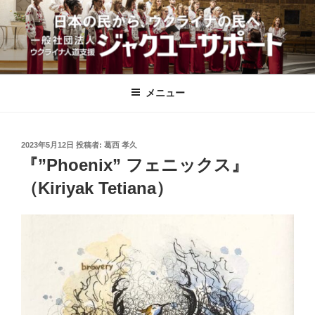
コ
ン
テ
ン
一般社団法人ウクライナ人道支援ジ
ツ
ャクユーサポート｜愛知県安城市
へ
メニュー
ス
キ
ッ
投
2023年5月12日
投稿者:
葛西 孝久
稿
プ
『”Phoenix” フェニックス』
日:
（Kiriyak Tetiana）