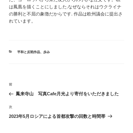
は鳳凰を描くことにしました.なぜならそれはウクライナ
の勝利と不屈の象徴だからです. 作品は欧州議会に提出さ
れています。
カ
平和と反戦作品
、
歩み
テ
ゴ
リ
ー
投
前
前
稿
の
鳳来寺山 写真Cafe月光より寄付をいただきました
ナ
投
ビ
稿
次
次
ゲ
の
2023年5月ロシアによる首都攻撃の回数と時間帯
投
ー
稿
シ